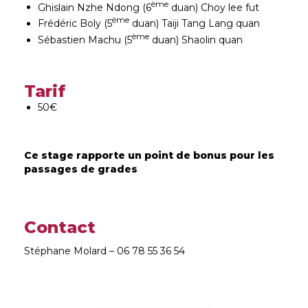
ème
Ghislain Nzhe Ndong (6
duan) Choy lee fut
ème
Frédéric Boly (5
duan) Taiji Tang Lang quan
ème
Sébastien Machu (5
duan) Shaolin quan
Tarif
50€
Ce stage rapporte un point de bonus pour les
passages de grades
Contact
Stéphane Molard – 06 78 55 36 54