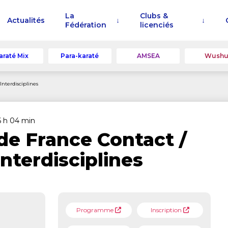
La
Clubs &
Actualités
Fédération
licenciés
araté Mix
Para-karaté
AMSEA
Wush
nterdisciplines
16 h 04 min
e France Contact /
nterdisciplines
Programme
Inscription