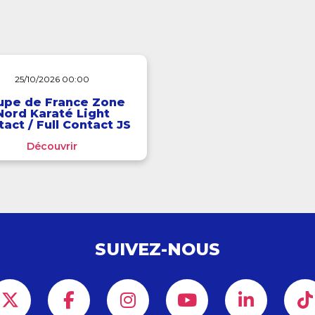
25/10/2026 00:00
upe de France Zone
Nord Karaté Light
act / Full Contact JS
Ind
Découvrir
SUIVEZ-NOUS