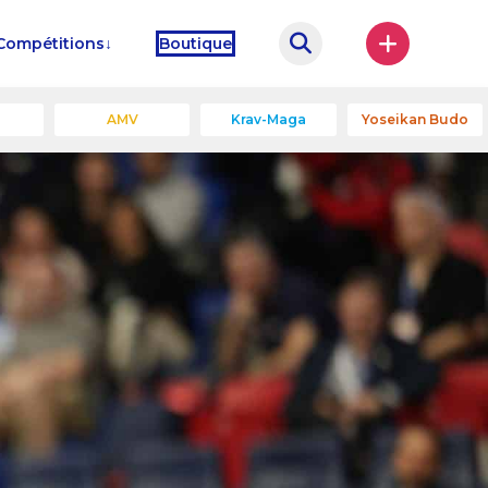
Compétitions
Boutique
u
AMV
Krav-Maga
Yoseikan Budo