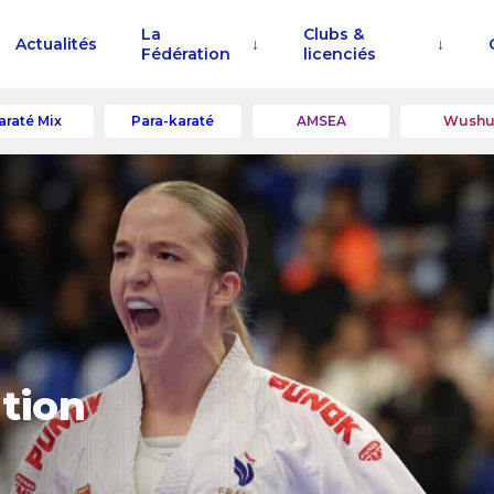
La
Clubs &
Actualités
Fédération
licenciés
araté Mix
Para-karaté
AMSEA
Wush
ation