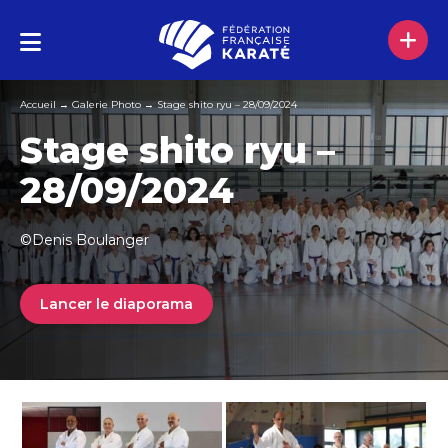
Accueil
→
Galerie Photo
→
Stage shito ryu – 28/09/2024
Stage shito ryu –
28/09/2024
©Denis Boulanger
Lancer le diaporama