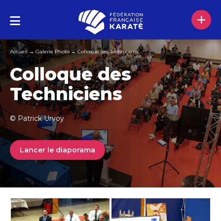
Accueil
→
Galerie Photo
→
Colloque des Techniciens
Colloque des
Techniciens
© Patrick Urvoy
Lancer le diaporama