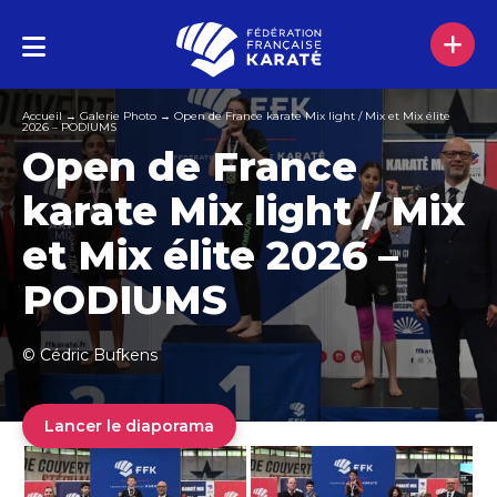
Accueil
→
Galerie Photo
→
Open de France karate Mix light / Mix et Mix élite
2026 – PODIUMS
Open de France
karate Mix light / Mix
et Mix élite 2026 –
PODIUMS
© Cédric Bufkens
Lancer le diaporama