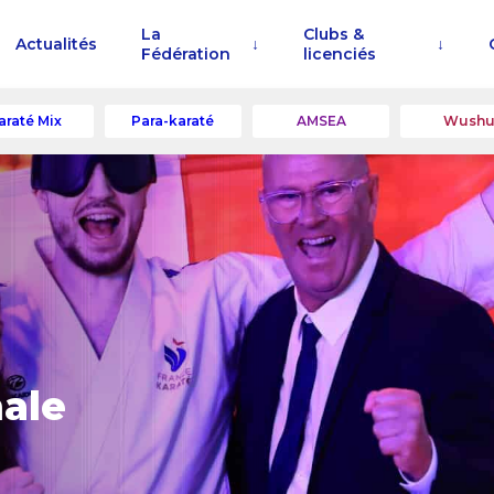
La
Clubs &
Actualités
Fédération
licenciés
araté Mix
Para-karaté
AMSEA
Wush
nale