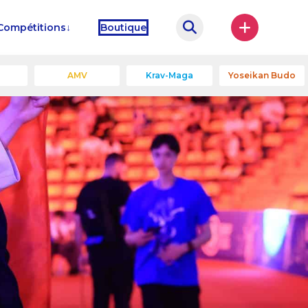
Compétitions
Boutique
u
AMV
Krav-Maga
Yoseikan Budo