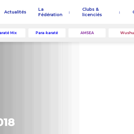
La
Clubs &
Actualités
Fédération
licenciés
araté Mix
Para-karaté
AMSEA
Wush
018