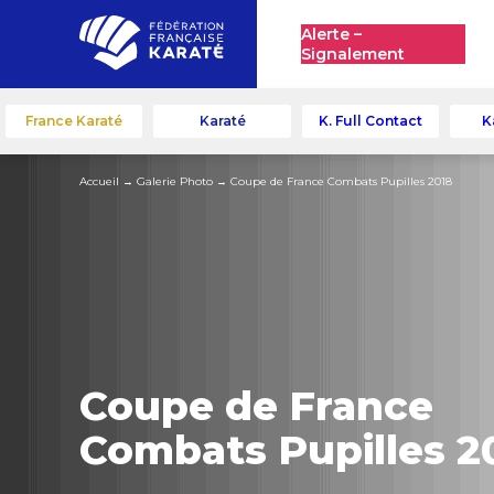
Alerte –
Signalement
France Karaté
Karaté
K. Full Contact
K
Accueil
→
Galerie Photo
→
Coupe de France Combats Pupilles 2018
Coupe de France
Combats Pupilles 2