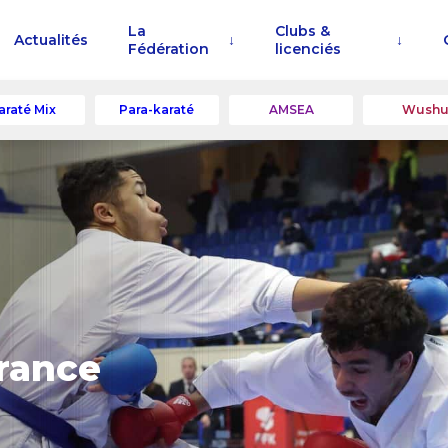
La
Clubs &
Actualités
Fédération
licenciés
araté Mix
Para-karaté
AMSEA
Wush
rance