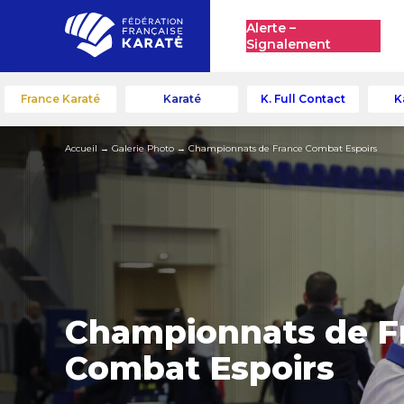
Alerte –
Signalement
France Karaté
Karaté
K. Full Contact
K
Accueil
→
Galerie Photo
→
Championnats de France Combat Espoirs
Championnats de F
Combat Espoirs