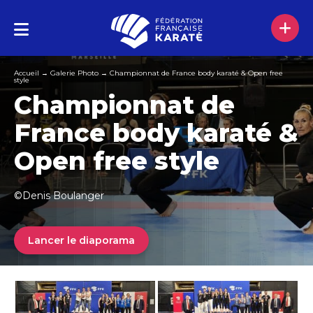
Accueil
→
Galerie Photo
→
Championnat de France body karaté & Open free
style
Championnat de
France body karaté &
Open free style
©Denis Boulanger
Lancer le diaporama