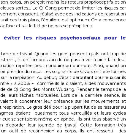
 son corps, on perçoit moins les retours proprioceptifs et on
elques sortes… Le Qi Gong permet de limiter les risques car
uvement conscient, réalisé avec des indications de respiration
éunit ces trois plans, l’équilibre est optimum. On a conscience
r l’axe et sur le fait de ne pas se précipiter. »
 éviter les risques psychosociaux pour le
hme de travail. Quand les gens pensent qu’ils ont trop de
reint, ils ont l’impression de ne pas arriver à bien faire leur
 situation répétée peut conduire au burn-out. Ainsi, quand on
avoir prendre du recul. Les soignants de Givors ont été formés
r la respiration. Au début, c’était déroutant pour eux car ils
ontre « à 200% » comme ils le disaient, à des mouvements
éthode de Qi Gong des Monts Wudang. Pendant le temps de la
 de leurs tâches habituelles. Lors de la dernière séance, ils
rivaient à concentrer leur présence sur les mouvements et
respiration. Le gros défi pour la plupart fut de se rassurer au
ragmes étaient quasiment tous verrouillés et leurs cycles
tre eux se sentaient même en apnée. Ils ont tous observé un
 d’aborder leur journée de travail. Cette formation très
n outil de reconnexion au corps. Ils ont ressenti des