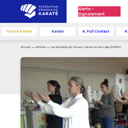
Alerte –
Signalement
France Karaté
Karaté
K. Full Contact
K
Accueil
→
Articles
→
Les bienfaits du Wushu Santé au sein des EHPAD