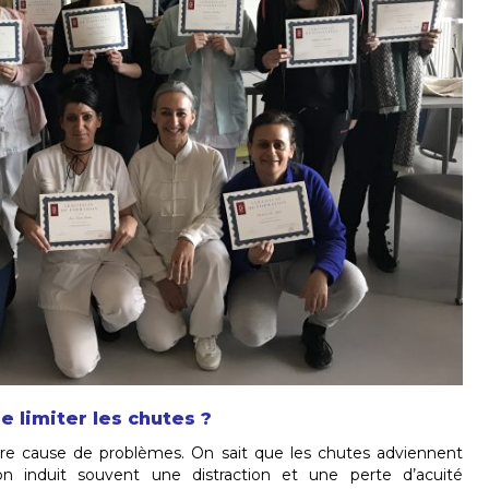
e limiter les chutes ?
ère cause de problèmes. On sait que les chutes adviennent
 induit souvent une distraction et une perte d’acuité