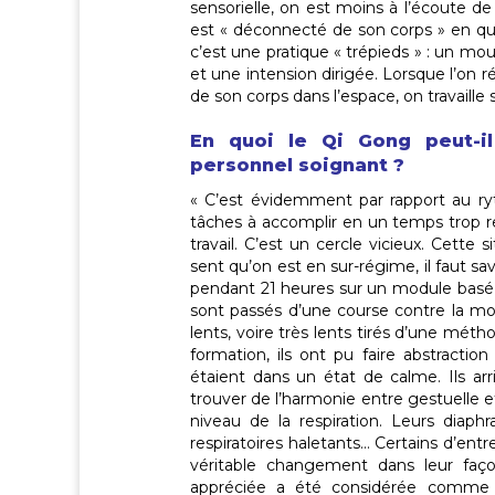
sensorielle, on est moins à l’écoute de
est « déconnecté de son corps » en qu
c’est une pratique « trépieds » : un mo
et une intension dirigée. Lorsque l’on r
de son corps dans l’espace, on travaille su
En quoi le Qi Gong peut-il
personnel soignant ?
« C’est évidemment par rapport au ryt
tâches à accomplir en un temps trop rest
travail. C’est un cercle vicieux. Cette
sent qu’on est en sur-régime, il faut s
pendant 21 heures sur un module basé su
sont passés d’une course contre la m
lents, voire très lents tirés d’une m
formation, ils ont pu faire abstraction
étaient dans un état de calme. Ils ar
trouver de l’harmonie entre gestuelle et 
niveau de la respiration. Leurs diaph
respiratoires haletants… Certains d’en
véritable changement dans leur façon
appréciée a été considérée comme u