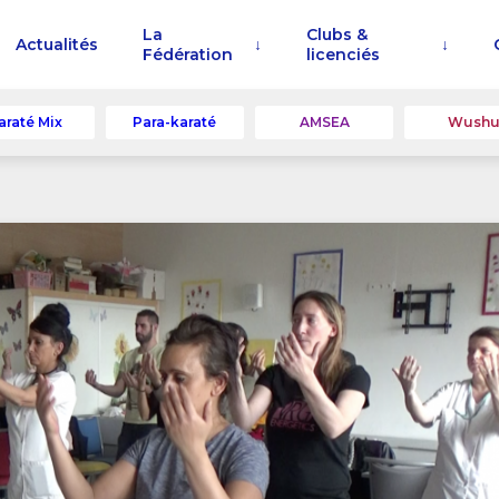
La
Clubs &
Actualités
Fédération
licenciés
araté Mix
Para-karaté
AMSEA
Wush