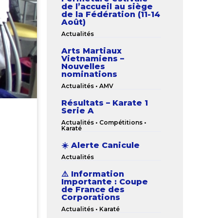
de l’accueil au siège
de la Fédération (11-14
Août)
Actualités
Arts Martiaux
Vietnamiens –
Nouvelles
nominations
Actualités
•
AMV
Résultats – Karate 1
Serie A
Actualités
•
Compétitions
•
Karaté
☀️ Alerte Canicule
Actualités
⚠️ Information
Importante : Coupe
de France des
Corporations
Actualités
•
Karaté