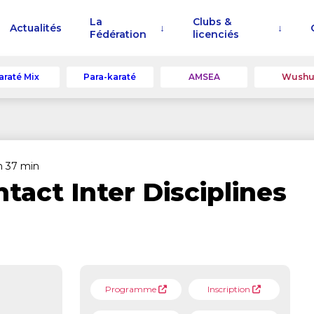
La
Clubs &
Actualités
Fédération
licenciés
araté Mix
Para-karaté
AMSEA
Wush
 h 37 min
act Inter Disciplines
Programme
Inscription