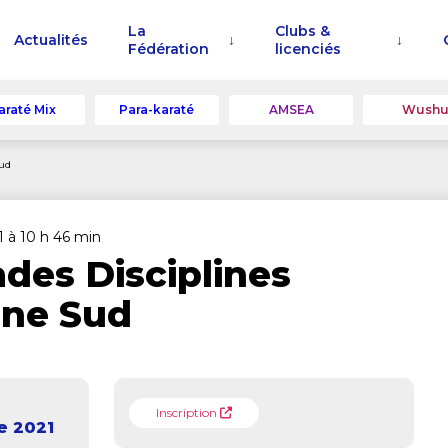
La
Clubs &
Actualités
Fédération
licenciés
araté Mix
Para-karaté
AMSEA
Wush
Sud
1 à 10 h 46 min
des Disciplines
one Sud
Inscription
e 2021