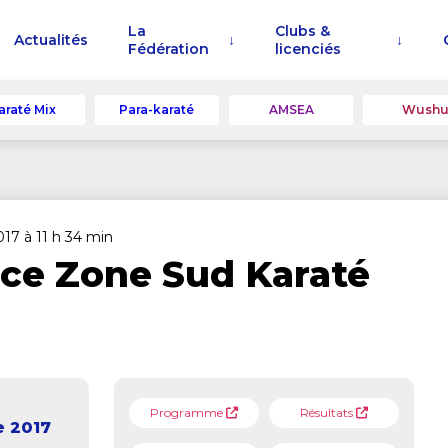
La
Clubs &
Actualités
Fédération
licenciés
araté Mix
Para-karaté
AMSEA
Wush
017 à 11 h 34 min
ce Zone Sud Karaté
Programme
Résultats
e 2017