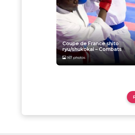
Coupe de France shito
ryu/shukokai – Combats
167 photos