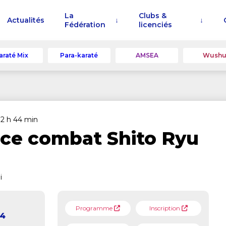
La
Clubs &
Actualités
Fédération
licenciés
araté Mix
Para-karaté
AMSEA
Wush
12 h 44 min
ce combat Shito Ryu
i
Programme
Inscription
24