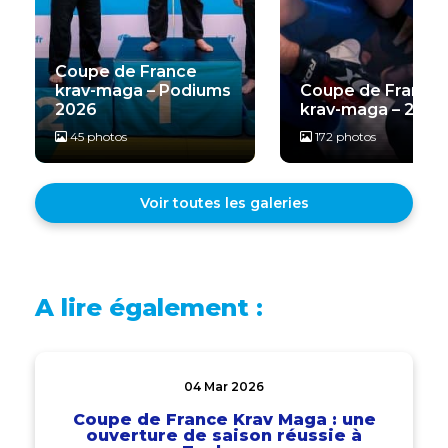
Coupe de France
krav-maga – Podiums
Coupe de France
2026
krav-maga – 2026
45 photos
172 photos
Voir toutes les galeries
A lire également :
04 Mar 2026
Coupe de France Krav Maga : une
ouverture de saison réussie à