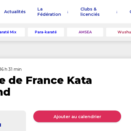
La
Clubs &
Actualités
Fédération
licenciés
araté Mix
Para-karaté
AMSEA
Wush
16 h 31 min
e de France Kata
Ind
Ajouter au calendrier
1