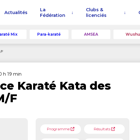
La
Clubs &
Actualités
Fédération
licenciés
araté Mix
Para-karaté
AMSEA
Wush
/F
10 h 19 min
ce Karaté Kata des
M/F
Programme
Résultats