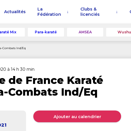
La
Clubs &
Actualités
Fédération
licenciés
araté Mix
Para-karaté
AMSEA
Wush
a-Combats Ind/Eq
020 à 14 h 30 min
e de France Karaté
a-Combats Ind/Eq
Ajouter au calendrier
021