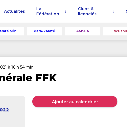
La
Clubs &
Actualités
Fédération
licenciés
araté Mix
Para-karaté
AMSEA
Wush
2021 à 16 h 54 min
nérale FFK
Ajouter au calendrier
2022