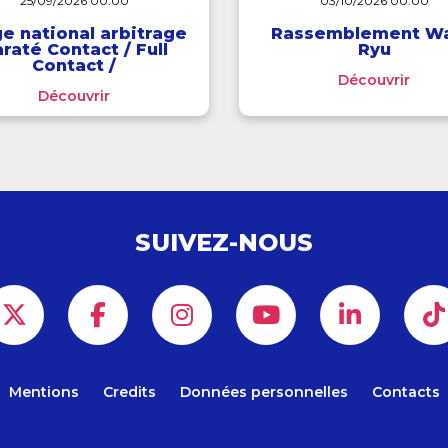
25/09/2026 00:00
03/10/2026 00:00
e national arbitrage
Rassemblement W
raté Contact / Full
Ryu
Contact /
Découvrir
Interdisciplines
Découvrir
SUIVEZ-NOUS
Mentions
Credits
Données personnelles
Contacts