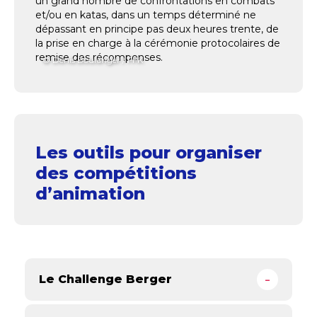
un grand nombre de confrontations en combats
et/ou en katas, dans un temps déterminé ne
dépassant en principe pas deux heures trente, de
la prise en charge à la cérémonie protocolaires de
remise des récompenses.
© Denis Boulanger / FFK
Les outils pour organiser
des compétitions
d’animation
Le Challenge Berger