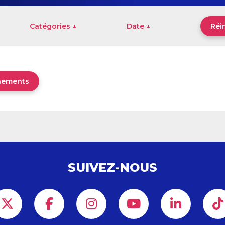
Catégories ↓
Date ↓
Réin
énements
SUIVEZ-NOUS