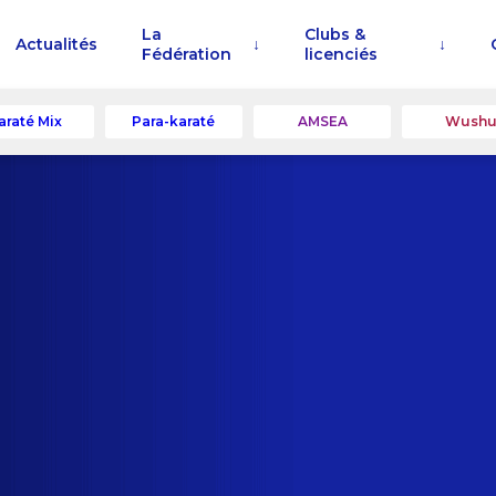
La
Clubs &
Actualités
Fédération
licenciés
araté Mix
Para-karaté
AMSEA
Wush