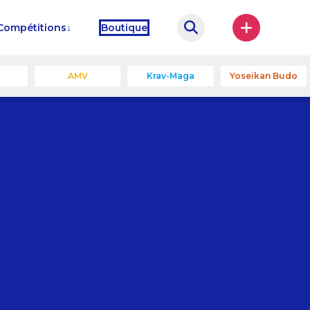
Compétitions
Boutique
u
AMV
Krav-Maga
Yoseikan Budo